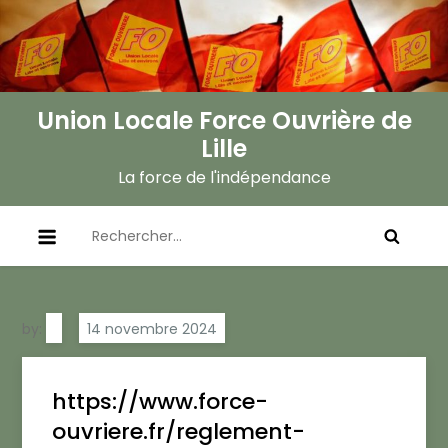
Skip
to
content
Union Locale Force Ouvrière de
Lille
La force de l'indépendance
Rechercher :
by:
https://www.force-
ouvriere.fr/reglement-