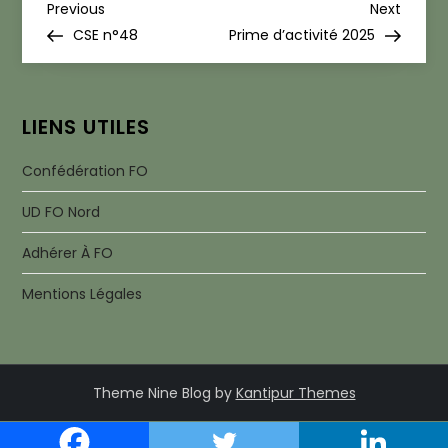
N
Previous
Next
Previous
Next
Post
Post
CSE n°48
Prime d’activité 2025
a
v
LIENS UTILES
i
Confédération FO
g
UD FO Nord
a
Adhérer À FO
t
Mentions Légales
i
o
Theme Nine Blog by
Kantipur Themes
n