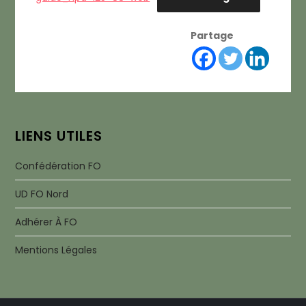
Partage
LIENS UTILES
Confédération FO
UD FO Nord
Adhérer À FO
Mentions Légales