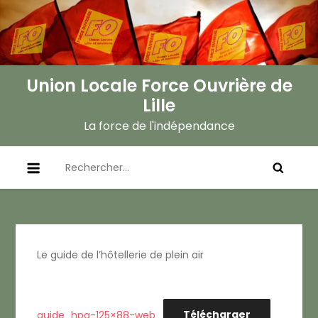
Skip
to
content
Union Locale Force Ouvrière de
Lille
La force de l'indépendance
Rechercher :
Le guide de l’hôtellerie de plein air
guide_hpa-125×88-web
Télécharger