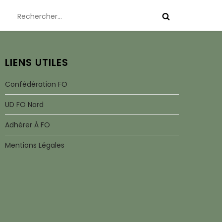
Rechercher :
LIENS UTILES
Confédération FO
UD FO Nord
Adhérer À FO
Mentions Légales