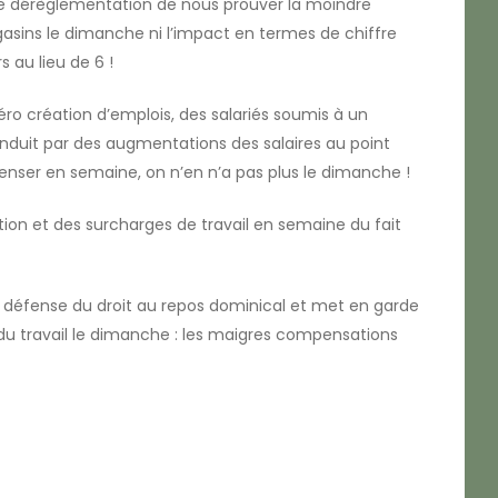
tte dérèglementation de nous prouver la moindre
gasins le dimanche ni l’impact en termes de chiffre
s au lieu de 6 !
ro création d’emplois, des salariés soumis à un
 induit par des augmentations des salaires au point
penser en semaine, on n’en n’a pas plus le dimanche !
ion et des surcharges de travail en semaine du fait
 défense du droit au repos dominical et met en garde
n du travail le dimanche : les maigres compensations